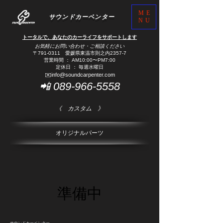
ME
サウンドカーペンター
NU
トータルで、あなたのカーライフをサポートします
お気軽にお問い合わせ・ご相談ください
​〒791-0311 愛媛県東温市則之内2357-7
営業時間 ： AM10:00〜PM7:00​
定休日 ： 毎週水曜日
✉️
info@soundcarpenter.com
📲
089-966-5558
《 カスタム
》
オリジナルパーツ
準備中